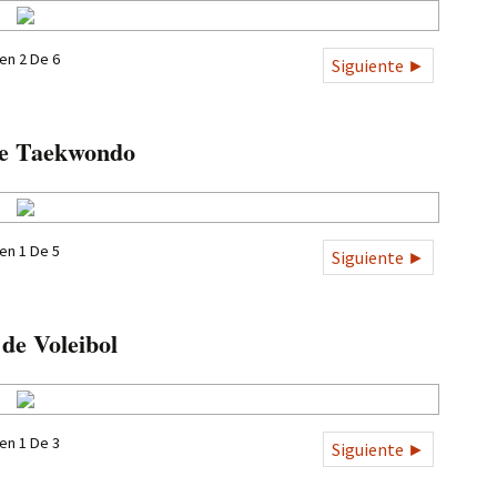
en 2 De 6
Siguiente ►
de Taekwondo
en 1 De 5
Siguiente ►
 de Voleibol
en 1 De 3
Siguiente ►