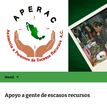
Saltar
Buscar:
Menú
al
contenido
Apoyo a gente de escasos recursos